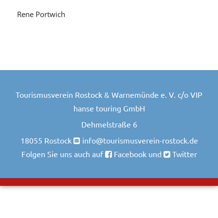
Rene Portwich
Tourismusverein Rostock & Warnemünde e. V. c/o VIP
hanse touring GmbH
Dehmelstraße 6
18055 Rostock
info@tourismusverein-rostock.de
Folgen Sie uns auch auf
Facebook
und
Twitter