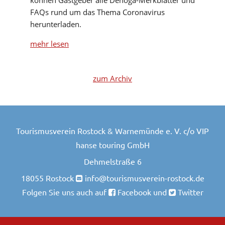
können Gastgeber alle Dehoga-Merkblätter und
FAQs rund um das Thema Coronavirus
herunterladen.
mehr lesen
zum Archiv
Tourismusverein Rostock & Warnemünde e. V. c/o VIP
hanse touring GmbH
Dehmelstraße 6
18055 Rostock
info@tourismusverein-rostock.de
Folgen Sie uns auch auf
Facebook
und
Twitter